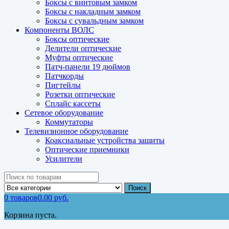
Боксы с винтовым замком
Боксы с накладным замком
Боксы с сувальдным замком
Компоненты ВОЛС
Боксы оптические
Делители оптические
Муфты оптические
Патч-панели 19 дюймов
Патчкорды
Пигтейлы
Розетки оптические
Сплайс кассеты
Сетевое оборудование
Коммутаторы
Телевизионное оборудование
Коаксиальные устройства защиты
Оптические приемники
Усилители
Поиск
0
товаров
0.00
руб.
Корзина пуста.