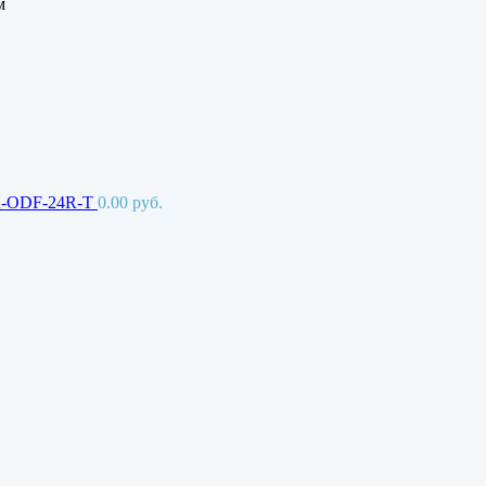
м
NR-ODF-24R-T
0.00
руб.